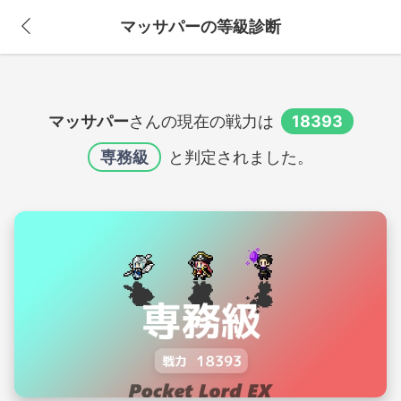
マッサパーの等級診断
マッサパー
さんの現在の戦力は
18393
専務級
と判定されました。